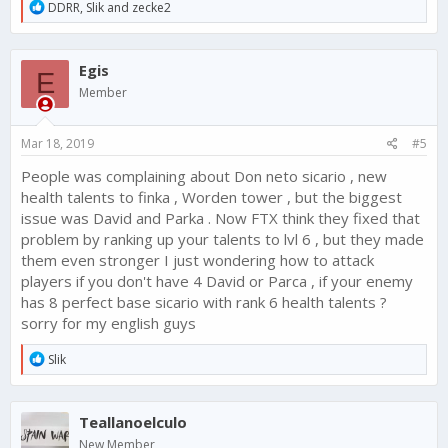
R
DDRR
,
Slik
and
zecke2
e
a
c
Egis
t
E
i
Member
o
n
s
Mar 18, 2019
#5
:
People was complaining about Don neto sicario , new
health talents to finka , Worden tower , but the biggest
issue was David and Parka . Now FTX think they fixed that
problem by ranking up your talents to lvl 6 , but they made
them even stronger I just wondering how to attack
players if you don't have 4 David or Parca , if your enemy
has 8 perfect base sicario with rank 6 health talents ?
sorry for my english guys
R
Slik
e
a
c
Teallanoelculo
t
i
New Member