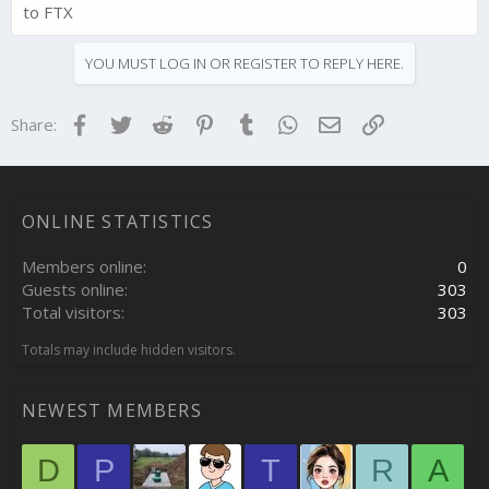
to FTX
YOU MUST LOG IN OR REGISTER TO REPLY HERE.
Facebook
Twitter
Reddit
Pinterest
Tumblr
WhatsApp
Email
Link
Share:
ONLINE STATISTICS
Members online
0
Guests online
303
Total visitors
303
Totals may include hidden visitors.
NEWEST MEMBERS
D
P
T
R
A