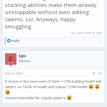
stacking abilities make them already
unstoppable without even adding
talents. Lol. Anyways, happy
smuggling
Last edited:
Mar 19, 2019
R
Krafty
e
a
c
Egis
t
E
i
Member
o
n
s
Mar 18, 2019
#2
:
8 sicario in the base each of them +10% building health lvl6
talents so +80% of health and statue +25% health
mission imposible for regular players