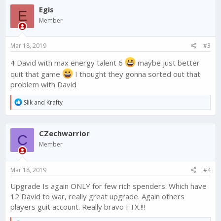
Egis
E
Member
Mar 18, 2019
#3
4 David with max energy talent 6
maybe just better
quit that game
I thought they gonna sorted out that
problem with David
R
Slik
and
Krafty
e
a
c
CZechwarrior
t
C
i
Member
o
n
s
Mar 18, 2019
#4
:
Upgrade Is again ONLY for few rich spenders. Which have
12 David to war, really great upgrade. Again others
players guit account. Really bravo FTX.!!!