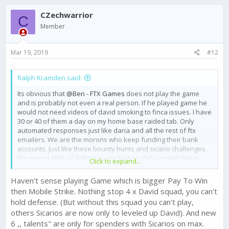
c
CZechwarrior
t
C
i
Member
o
n
s
Mar 19, 2019
#12
:
Ralph Kramden said:
Its obvious that
@Ben - FTX Games
does not play the game
and is probably not even a real person. If he played game he
would not need videos of david smoking to finca issues. I have
30 or 40 of them a day on my home base raided tab. Only
automated responses just like daria and all the rest of ftx
emailers. We are the morons who keep funding their bank
accounts. Just like these bounty hunts and sicario challenges.
We spend 100s of dollars every 10 days for a rental statue.
Click to expand...
Complete insanity Here we are again hoping for ftx to actually
listen to us and they come out with an update that has
Haven't sense playing Game which is bigger Pay To Win
absolutely nothing to do with our complaints. But we will keep
then Mobile Strike. Nothing stop 4 x David squad, you can't
spending. Look up the definition of insanity. It will say to keep
hold defense. (But without this squad you can't play,
doing the same thing and expect different results. I have been
others Sicarios are now only to leveled up David). And new
insane for a long time but no more. Do yourselves a favor. And
stop giving FTX your hard earned money
6 ,, talents" are only for spenders with Sicarios on max.