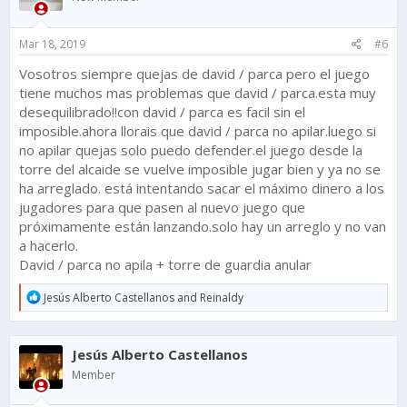
o
n
s
Mar 18, 2019
#6
:
Vosotros siempre quejas de david / parca pero el juego
tiene muchos mas problemas que david / parca.esta muy
desequilibrado!!con david / parca es facil sin el
imposible.ahora llorais que david / parca no apilar.luego si
no apilar quejas solo puedo defender.el juego desde la
torre del alcaide se vuelve imposible jugar bien y ya no se
ha arreglado. está intentando sacar el máximo dinero a los
jugadores para que pasen al nuevo juego que
próximamente están lanzando.solo hay un arreglo y no van
a hacerlo.
David / parca no apila + torre de guardia anular
R
Jesús Alberto Castellanos
and
Reinaldy
e
a
c
Jesús Alberto Castellanos
t
i
Member
o
n