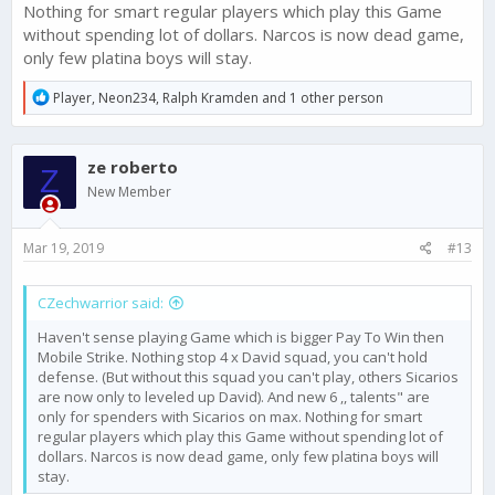
Nothing for smart regular players which play this Game
without spending lot of dollars. Narcos is now dead game,
only few platina boys will stay.
R
Player
,
Neon234
,
Ralph Kramden
and 1 other person
e
a
c
ze roberto
t
Z
i
New Member
o
n
s
Mar 19, 2019
#13
:
CZechwarrior said:
Haven't sense playing Game which is bigger Pay To Win then
Mobile Strike. Nothing stop 4 x David squad, you can't hold
defense. (But without this squad you can't play, others Sicarios
are now only to leveled up David). And new 6 ,, talents" are
only for spenders with Sicarios on max. Nothing for smart
regular players which play this Game without spending lot of
dollars. Narcos is now dead game, only few platina boys will
stay.