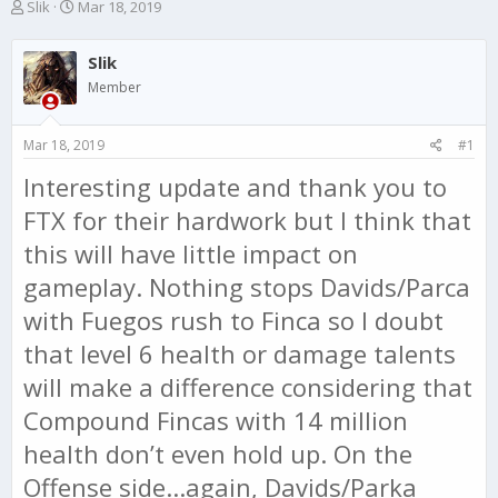
T
S
Slik
Mar 18, 2019
h
t
r
a
Slik
e
r
a
t
Member
d
d
s
a
Mar 18, 2019
#1
t
t
a
e
Interesting update and thank you to
r
t
FTX for their hardwork but I think that
e
r
this will have little impact on
gameplay. Nothing stops Davids/Parca
with Fuegos rush to Finca so I doubt
that level 6 health or damage talents
will make a difference considering that
Compound Fincas with 14 million
health don’t even hold up. On the
Offense side...again, Davids/Parka