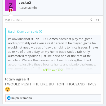
zecke2
t
Z
i
Active Member
o
n
s
Mar 19, 2019
#11
:
Ralph Kramden said:
Its obvious that
@Ben - FTX Games
does not play the game
and is probably not even a real person. If he played game he
would not need videos of david smoking to finca issues. I have
30 or 40 of them a day on my home base raided tab. Only
automated responses just like daria and all the rest of ftx
emailers. We are the morons who keep funding their bank
accounts. Just like these bounty hunts and sicario challenges.
We spend 100s of dollars every 10 days for a rental statue.
Click to expand...
Complete insanity Here we are again hoping for ftx to actually
listen to us and they come out with an update that has
totally agree !!!
absolutely nothing to do with our complaints. But we will keep
I WOULD PUSH THE LIKE BUTTON THOUSAND TIMES
spending. Look up the definition of insanity. It will say to keep
doing the same thing and expect different results. I have been
insane for a long time but no more. Do yourselves a favor. And
R
Ralph Kramden
stop giving FTX your hard earned money
e
a