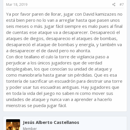
s
Mar 18, 2019
#7
:
Ya por favor paren de llorar, jugar con David kamizazes no
está bien pero no lo van a arreglar hasta que pasen unos
seis meses o más. Jugar fácil siempre es malo pues al final
de cuentas ese ataque va a desaparecer. Desapareció el
ataques de diegos, desaparecio el ataques de bombas,
desapareció el ataque de bombas y energía, y también va
a desaparecer el de david pero no ahorita.
Con dice teallano el culo la torre de vigilancia paso a
perjudicar a los únicos jugadores que de verdad
desplegaban, los que conocían su unidad de ataque y
como maniobrarla hasta ganar sin pérdidas. Que es esa
tontería de sacrificar un escuadrón para destruir una torre
y poder usar tus escuadras antiguas. Hay jugadores que
en toda la vida del juego no saben ni como mover sus
unidades de ataque y nunca van a aprender a hacerlo
mienstras se pueda jugar fácil.
Jesús Alberto Castellanos
Member