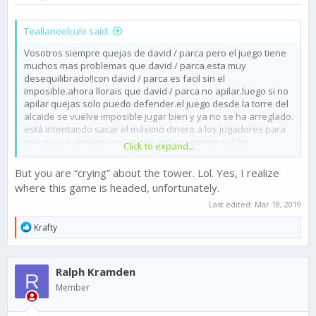
Teallanoelculo said:
Vosotros siempre quejas de david / parca pero el juego tiene
muchos mas problemas que david / parca.esta muy
desequilibrado!!con david / parca es facil sin el
imposible.ahora llorais que david / parca no apilar.luego si no
apilar quejas solo puedo defender.el juego desde la torre del
alcaide se vuelve imposible jugar bien y ya no se ha arreglado.
está intentando sacar el máximo dinero a los jugadores para
que pasen al nuevo juego que próximamente están
Click to expand...
lanzando.solo hay un arreglo y no van a hacerlo.
David / parca no apila + torre de guardia anular
But you are “crying” about the tower. Lol. Yes, I realize
where this game is headed, unfortunately.
Last edited:
Mar 18, 2019
R
Krafty
e
a
c
Ralph Kramden
t
R
i
Member
o
n