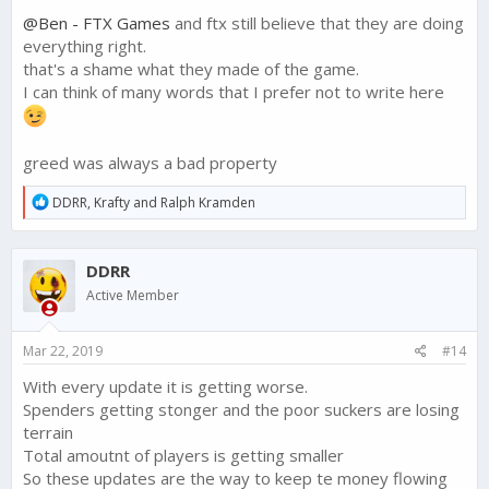
@Ben - FTX Games
and ftx still believe that they are doing
everything right.
that's a shame what they made of the game.
I can think of many words that I prefer not to write here
greed was always a bad property
R
DDRR
,
Krafty
and
Ralph Kramden
e
a
c
DDRR
t
i
Active Member
o
n
s
Mar 22, 2019
#14
:
With every update it is getting worse.
Spenders getting stonger and the poor suckers are losing
terrain
Total amoutnt of players is getting smaller
So these updates are the way to keep te money flowing