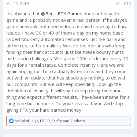
s
Mar 19, 2019
#10
:
Its obvious that
@Ben - FTX Games
does not play the
game and is probably not even a real person. If he played
game he would not need videos of david smoking to finca
issues. I have 30 or 40 of them a day on my home base
raided tab. Only automated responses just like daria and
all the rest of ftx emailers. We are the morons who keep
funding their bank accounts. Just like these bounty hunts
and sicario challenges. We spend 100s of dollars every 10
days for a rental statue. Complete insanity Here we are
again hoping for ftx to actually listen to us and they come
out with an update that has absolutely nothing to do with
our complaints. But we will keep spending. Look up the
definition of insanity. It will say to keep doing the same
thing and expect different results. I have been insane for a
long time but no more. Do yourselves a favor. And stop
giving FTX your hard earned money
R
MrBakoBullyz
,
DDRR
,
Krafty
and 2 others
e
a
c