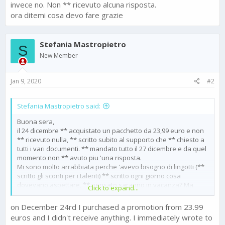
invece no. Non ** ricevuto alcuna risposta.
ora ditemi cosa devo fare grazie
Stefania Mastropietro
S
New Member
Jan 9, 2020
#2
Stefania Mastropietro said:
Buona sera,
il 24 dicembre ** acquistato un pacchetto da 23,99 euro e non
** ricevuto nulla, ** scritto subito al supporto che ** chiesto a
tutti i vari documenti. ** mandato tutto il 27 dicembre e da quel
momento non ** avuto piu 'una risposta.
Mi sono molto arrabbiata perche 'avevo bisogno di lingotti (**
scritto gli sconti per i talenti) ** scritto ogni giorno cosa
dovevano aspettare, ** pensato saranno in vacanza? Ma
Click to expand...
nulla a tutt'oggi. Non potevo nemmeno chiedere il rimborso
perche 'non me lo fa la tariffa in alcun modo, non capisco il
on December 24rd I purchased a promotion from 23.99
perche' solo una volta ** chiesto un rimborso in quasi quattro
euros and I didn't receive anything. I immediately wrote to
anni. mi sento penalizzata avrei potuto acquistare subito la