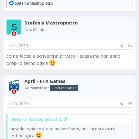
R
Stefania Mastropietro
e
a
c
Stefania Mastropietro
t
S
i
New Member
o
n
s
Jan 11, 2020
#4
:
come faccio a scriverti in privato ? scusa ma non sono
proprio tecnologica
April - FTX Games
Administrator
Staff member
Jan 13, 2020
#5
Stefania Mastropietro said:
how do I write to you in private? sorry but I'm not exactly
technological