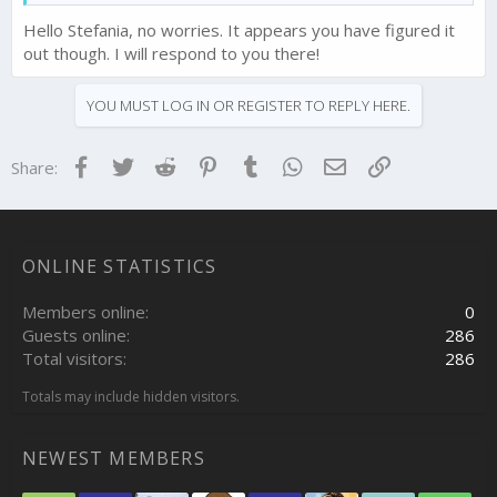
Hello Stefania, no worries. It appears you have figured it
out though. I will respond to you there!
YOU MUST LOG IN OR REGISTER TO REPLY HERE.
Facebook
Twitter
Reddit
Pinterest
Tumblr
WhatsApp
Email
Link
Share:
ONLINE STATISTICS
Members online
0
Guests online
286
Total visitors
286
Totals may include hidden visitors.
NEWEST MEMBERS