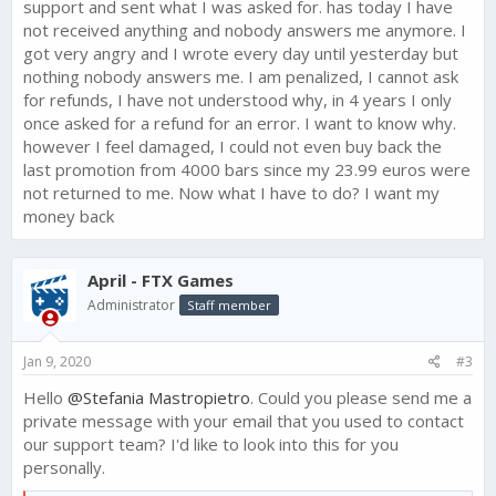
support and sent what I was asked for. has today I have
promozione 4000 lingotti a 23.99 e invece no. Non ** ricevuto
not received anything and nobody answers me anymore. I
alcuna risposta.
ora ditemi cosa devo fare grazie
got very angry and I wrote every day until yesterday but
nothing nobody answers me. I am penalized, I cannot ask
for refunds, I have not understood why, in 4 years I only
once asked for a refund for an error. I want to know why.
however I feel damaged, I could not even buy back the
last promotion from 4000 bars since my 23.99 euros were
not returned to me. Now what I have to do? I want my
money back
April - FTX Games
Administrator
Staff member
Jan 9, 2020
#3
Hello
@Stefania Mastropietro
. Could you please send me a
private message with your email that you used to contact
our support team? I'd like to look into this for you
personally.