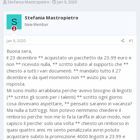
T
S
Stefania Mastropietro
Jan 9, 2020
h
t
r
a
Stefania Mastropietro
e
r
S
a
t
New Member
d
d
s
a
Jan 9, 2020
#1
t
t
a
e
Buona sera,
r
il 23 dicembre ** acquistato un pacchetto da 23,99 euro e
t
e
non ** ricevuto nulla, ** scritto subito al supporto che **
r
chiesto a tutti i vari documenti. ** mandato tutto il 27
dicembre e da quel momento non ** avuto piu 'una
risposta.
Mi sono molto arrabbiata perche 'avevo bisogno di lingotti
(** scritto gli sconti per i talenti) ** scritto ogni giorno
cosa dovevano aspettare, ** pensato saranno in vacanza?
Ma nulla a tutt'oggi. Non potevo nemmeno chiedere il
rimborso perche 'non me lo fa la tariffa in alcun modo, non
capisco il perche' solo una volta ** chiesto un rimborso in
quasi quattro anni. mi sento penalizzata avrei potuto
acquistare subito la promozione 4000 lingotti a 23.99 e