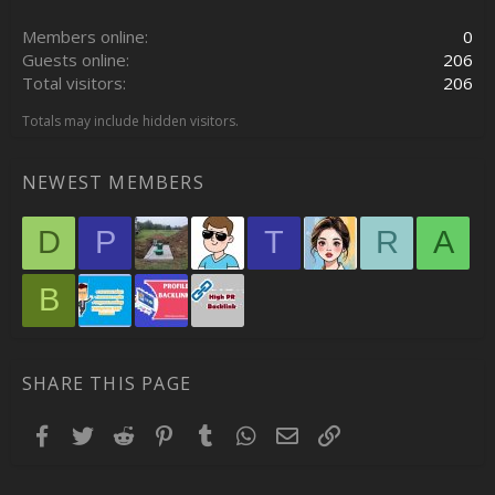
Members online
0
Guests online
206
Total visitors
206
Totals may include hidden visitors.
NEWEST MEMBERS
D
P
T
R
A
B
SHARE THIS PAGE
Facebook
Twitter
Reddit
Pinterest
Tumblr
WhatsApp
Email
Link