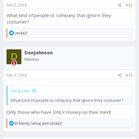
s
Feb 2, 2018
#32
:
What kind of people or company that ignore they
costumer?
R
zecke2
e
a
c
DonJohnson
t
D
i
Member
o
n
s
Feb 3, 2018
#33
:
lamaJ said:
What kind of people or company that ignore they costumer?
Only those who have ONLY money on their mind!
R
El Randy
,
lamaJ
and
zecke2
e
a
c