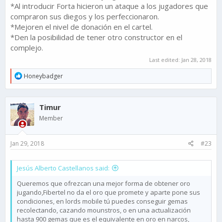
*Al introducir Forta hicieron un ataque a los jugadores que
compraron sus diegos y los perfeccionaron.
*Mejoren el nivel de donación en el cartel.
*Den la posibilidad de tener otro constructor en el
complejo.
Last edited:
Jan 28, 2018
R
Honeybadger
e
a
c
Timur
t
i
Member
o
n
s
Jan 29, 2018
#23
:
Jesús Alberto Castellanos said:
Queremos que ofrezcan una mejor forma de obtener oro
jugando,Fibertel no da el oro que promete y aparte pone sus
condiciones, en lords mobile tú puedes conseguir gemas
recolectando, cazando mounstros, o en una actualización
hasta 900 gemas que es el equivalente en oro en narcos,