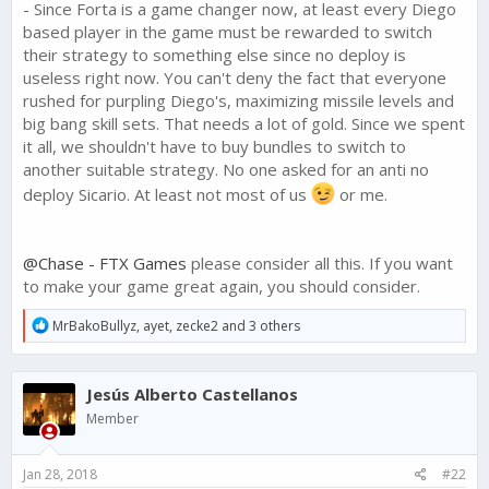
- Since Forta is a game changer now, at least every Diego
based player in the game must be rewarded to switch
their strategy to something else since no deploy is
useless right now. You can't deny the fact that everyone
rushed for purpling Diego's, maximizing missile levels and
big bang skill sets. That needs a lot of gold. Since we spent
it all, we shouldn't have to buy bundles to switch to
another suitable strategy. No one asked for an anti no
deploy Sicario. At least not most of us
or me.
@Chase - FTX Games
please consider all this. If you want
to make your game great again, you should consider.
R
MrBakoBullyz
,
ayet
,
zecke2
and 3 others
e
a
c
Jesús Alberto Castellanos
t
i
Member
o
n
s
Jan 28, 2018
#22
: