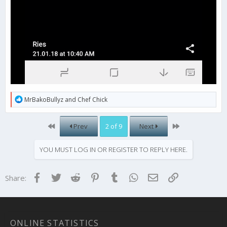
R
MrBakoBullyz
and
Chef Chick
e
a
c
First
Last
Prev
2 of 9
Next
t
i
o
YOU MUST LOG IN OR REGISTER TO REPLY HERE.
n
s
:
Facebook
Twitter
Reddit
Pinterest
Tumblr
WhatsApp
Email
Link
Share:
ONLINE STATISTICS