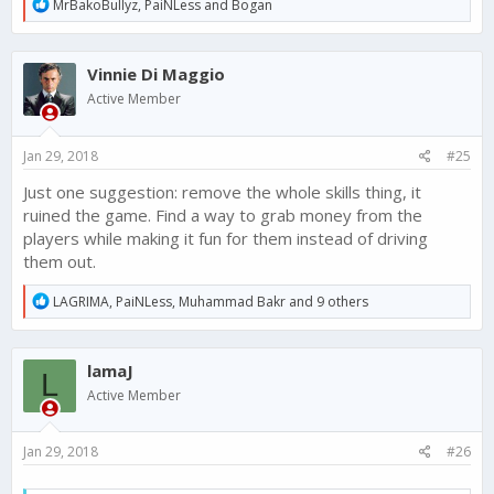
R
MrBakoBullyz
,
PaiNLess
and
Bogan
e
a
c
Vinnie Di Maggio
t
i
Active Member
o
n
s
Jan 29, 2018
#25
:
Just one suggestion: remove the whole skills thing, it
ruined the game. Find a way to grab money from the
players while making it fun for them instead of driving
them out.
R
LAGRIMA
,
PaiNLess
,
Muhammad Bakr
and 9 others
e
a
c
lamaJ
t
L
i
Active Member
o
n
s
Jan 29, 2018
#26
: