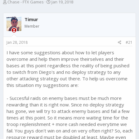
T
S
Chase - FTX Games
Jan 19, 2018
h
t
r
a
e
r
Timur
a
t
Member
d
d
s
a
t
t
Jan 28, 2018
#21
a
e
r
I have some suggestions about how to let players
t
overcome and help them improve theirselves and their
e
bases at this point regardless the reality of being pushed
r
to switch from Diego's and no deploy strategy to any
other attacking strategy out there. To help us overcome
this situation my suggestions are:
- Succesful raids on enemy bases must be much more
rewarding than it is right now. Since no deploy strategy
has gone, we will try to attack enemy bases and fail a few
times at this point. So it means more waiting time for the
troop replenishment + more cash needed everytime we
fail. You guys don't win on and on very often right? So, each
resource reward must be doubled at least. Maybe even