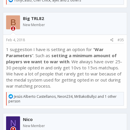
TonyCasto
,
Chef Chick
,
ayet
and 2 others
e
a
c
Big TRL82
t
B
i
New Member
o
n
s
Feb 4, 2018
#35
:
1 suggestion I have is setting an option for “
War
Parameters
”. Such as
setting a minimum amount of
players we want to war with
. We always have over 25-
30 people opted in and only get 10vs to 15vs matchups.
We have a lot of people that rarely get to war because of
the medal system used for getting opted in or out during
war matching process.
R
Jesús Alberto Castellanos
,
Neon234
,
MrBakoBullyz
and 1 other
e
person
a
c
t
Nico
i
N
o
New Member
n