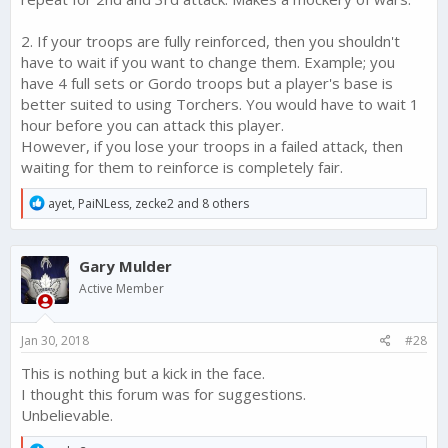
2. If your troops are fully reinforced, then you shouldn't
have to wait if you want to change them. Example; you
have 4 full sets or Gordo troops but a player's base is
better suited to using Torchers. You would have to wait 1
hour before you can attack this player.
However, if you lose your troops in a failed attack, then
waiting for them to reinforce is completely fair.
R
ayet
,
PaiNLess
,
zecke2
and 8 others
e
a
c
Gary Mulder
t
i
Active Member
o
n
s
Jan 30, 2018
#28
:
This is nothing but a kick in the face.
I thought this forum was for suggestions.
Unbelievable.