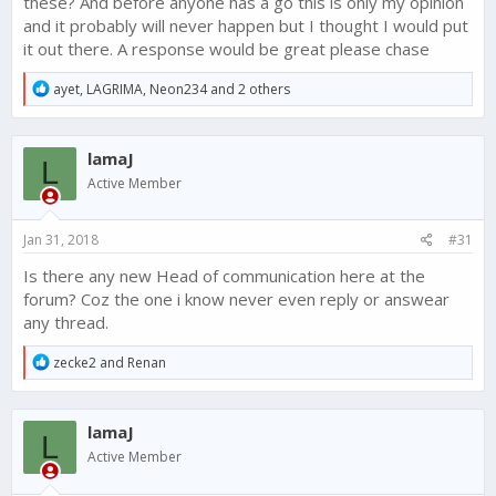
these? And before anyone has a go this is only my opinion
and it probably will never happen but I thought I would put
it out there. A response would be great please chase
R
ayet
,
LAGRIMA
,
Neon234
and 2 others
e
a
c
lamaJ
t
L
i
Active Member
o
n
s
Jan 31, 2018
#31
:
Is there any new Head of communication here at the
forum? Coz the one i know never even reply or answear
any thread.
R
zecke2
and
Renan
e
a
c
lamaJ
t
L
i
Active Member
o
n