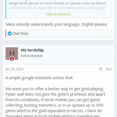
tengo 40 mil gemas en lords mobile sin gastar nada de dinero
,en narcos eso es imposible si no le metes dinero. Este juego
se basa todo en gastar dinero y no es jugar y ganar,no puede
Click to expand...
ver avance si no gastas dinero.
*Porque no dan 10 de oro por jugador vencido.
Mate nobody understands your language. English please.
*Las ofertas para ganar oro en mis país son encuestas que
dan 10 oro, mientras que en otros países salen ofertas por
R
Chef Chick
5000 mil oro solo por jugar otro juego.
e
*Quieren resolver el problema de no desplegar denle más
a
salud a la finca, quieren que los jugadores desplieguen hagan
c
His lordship
t
las unidades de combate más resistentes, una finca con 6
H
i
butcher es mortal. Por eso todos buscamos perfeccionar los
Active Member
o
diegos y no desplegar.
n
*Den más opciones para conseguir oro jugando narcos, sin
s
necesidad de instalar otro juego en mi celular.
Jan 29, 2018
#24
:
*Al introducir Forta hicieron un ataque a los jugadores que
A simple google translate solves that:
compraron sus diegos y los perfeccionaron.
*Mejoren el nivel de donación en el cartel.
*Den la posibilidad de tener otro constructor en el complejo.
We want you to offer a better way to get gold playing,
Fyber wall does not give the gold it promises and apart
from its conditions, in lords mobile you can get gems
collecting, hunting monsters, or in an update up to 900
gems which is the gold equivalent in narcos, I have 40
thousand gems in lords mobile without spending any