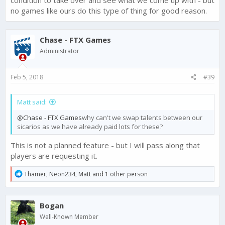
condition to take over and see what we come up with - but
no games like ours do this type of thing for good reason.
Chase - FTX Games
Administrator
Feb 5, 2018
#39
Matt said:
@Chase - FTX Games
why can't we swap talents between our
sicarios as we have already paid lots for these?
This is not a planned feature - but I will pass along that
players are requesting it.
R
Thamer
,
Neon234
,
Matt
and 1 other person
e
a
c
Bogan
t
i
Well-Known Member
o