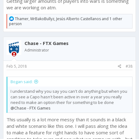
Getting larger amounts of players into wars is something
we are working on atm.
R
Thamer
,
MrBakoBullyz
,
Jesús Alberto Castellanos
and 1 other
e
person
a
c
t
Chase - FTX Games
i
o
Administrator
n
s
:
Feb 5, 2018
#38
Bogan said:
I understand why you say you can't do anything but when you
can see a Capo hasn't been active in over a year you really
need to make an option their for something to be done
@Chase - FTX Games
This usually is a lot more messy than it sounds in a black
and white scenario like this one. I will pass along the idea
to make a feature for right hands to have some sort of