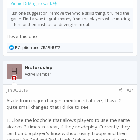
Vinnie Di Maggio said:
Just one suggestion: remove the whole skills thing, it ruined the
game. Find a way to grab money from the players while making
it fun for them instead of driving them out.
I love this one
R
ElCapiton
and
CRABNUTZ
e
a
c
His lordship
t
H
i
Active Member
o
n
s
Jan 30, 2018
#27
:
Aside from major changes mentioned above, I have 2
quite small changes that I'd like to see.
1. Close the loophole that allows players to use the same
sicarios 3 times in a war, if they no-deploy. Currently they
can bomb a player's finca without using troops and then
repeat for 2nd and 3rd attack. Makes a mockery of wars.