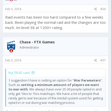
s
:
Feb 5, 2018
#36
Raid events has been too hard compared to a few weeks
back. Been playing the normal raid and the changes are too
much. Im level 38 at 1200+ rating.
Chase - FTX Games
Administrator
Feb 5, 2018
#37
Big TRL82 said:
1 suggestion I have is setting an option for “
War Parameters
”.
Such as
setting a minimum amount of players we want
to war with
. We always have over 25-30 people opted in and
only get 10vs to 15vs matchups. We have a lot of people that
rarely get to war because of the medal system used for getting
opted in or out during war matching process.