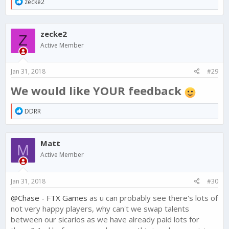
R
zecke2
e
a
c
zecke2
t
Z
i
Active Member
o
n
s
Jan 31, 2018
#29
:
We would like YOUR feedback
R
DDRR
e
a
c
Matt
t
M
i
Active Member
o
n
s
Jan 31, 2018
#30
:
@Chase - FTX Games
as u can probably see there's lots of
not very happy players, why can't we swap talents
between our sicarios as we have already paid lots for